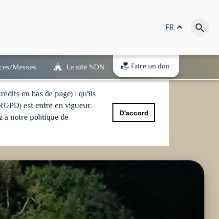
FR
keyboard_arrow_up
search
Faire un don
ices/Messes
Le site NDN
dits en bas de page) : qu'ils
(RGPD) est entré en vigueur.
D'accord
 à notre politique de