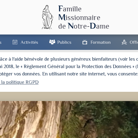
F
amille
M
issionnaire
N
D
de
otre-
ame
s
Activités
Publics
Formation
Off
à l'aide bénévole de plusieurs généreux bienfaiteurs (voir les cré
ai 2018, le « Règlement Général pour la Protection des Données » 
ger vos données. En utilisant notre site internet, vous consentez
r la politique RGPD