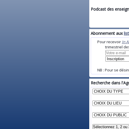
Podcast des enseig
Abonnement aux
li
Pour recevoir
In 
trimestriel d
NB : Pour se désin
Recherche dans l'Age