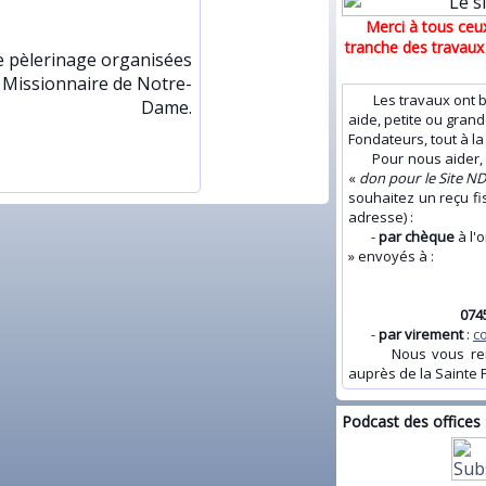
Merci à tous ceux
tranche des travaux
e pèlerinage organisées
e Missionnaire de Notre-
Les travaux ont bi
Dame.
aide, petite ou grand
Fondateurs, tout à l
Pour nous aider, v
«
don pour le Site N
souhaitez un reçu fi
adresse) :
-
par chèque
à l'
» envoyés à :
074
-
par virement
:
c
Nous vous remerc
auprès de la Sainte F
Podcast des offices 