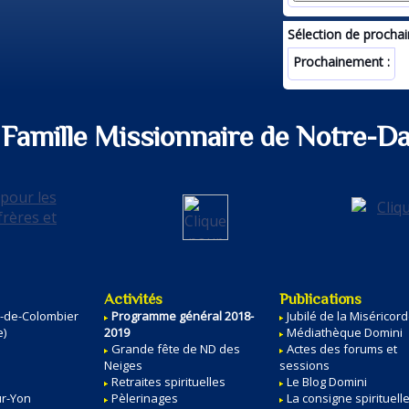
Sélection de prochain
Prochainement :
Famille Missionnaire de Notre-D
Activités
Publications
e-de-Colombier
Programme général 2018-
Jubilé de la Miséricor
e)
2019
Médiathèque Domini
Grande fête de ND des
Actes des forums et
Neiges
sessions
Retraites spirituelles
Le Blog Domini
ur-Yon
Pèlerinages
La consigne spirituell