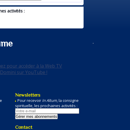
es activités :
ame
Newsletters
de
Pour recevoir
In Altum
, la
consigne
spirituelle
, les prochaines
activités
:
e
Contact