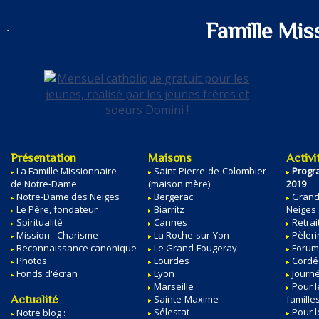
Famille Mis
Présentation
Maisons
Activi
La Famille Missionnaire
Saint-Pierre-de-Colombier
Progr
de Notre-Dame
(maison mère)
2019
Notre-Dame des Neiges
Bergerac
Grand
Le Père, fondateur
Biarritz
Neiges
Spiritualité
Cannes
Retrai
Mission - Charisme
La Roche-sur-Yon
Pèler
Reconnaissance canonique
Le Grand-Fougeray
Forum
Photos
Lourdes
Cordé
Fonds d'écran
Lyon
Journ
Marseille
Pour l
Actualité
Sainte-Maxime
famille
Sélestat
Pour l
Notre blog :