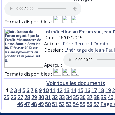
Formats disponibles :
Introduction au Forum sur Jean-P
Date : 16/02/2019
Auteur :
Père Bernard Domini
Dossier :
L'héritage de Jean-Paul 
Aperçu :
Formats disponibles :
Voir tous les documents
1
2
3
4
5
6
7
8
9
10
11
12
13
14
15
16
17
18
19
25
26
27
28
29
30
31
32
33
34
35
36
37
38
39
40
46
47
48
49
50
51
52
53
54
55
56
57
Page 