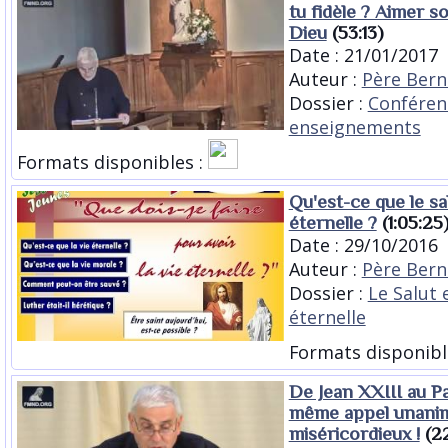
tu fidèle ? Aimer s
Dieu
(53:13)
Date : 21/01/2017
Auteur :
Père Bern
Dossier :
Conféren
enseignements
Formats disponibles :
Qu'est-ce que le sal
éternelle ?
(1:05:25
Date : 29/10/2016
Auteur :
Père Bern
Dossier :
Le Salut e
éternelle
Formats disponibl
De Jean XXIII au P
même appel unanim
miséricordieux !
(22