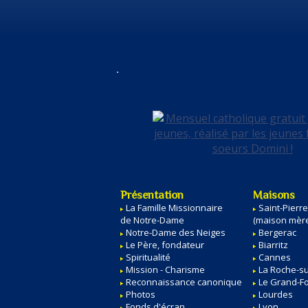
Présentation
Maisons
La Famille Missionnaire
Saint-Pierr
de Notre-Dame
(maison mèr
Notre-Dame des Neiges
Bergerac
Le Père, fondateur
Biarritz
Spiritualité
Cannes
Mission - Charisme
La Roche-s
Reconnaissance canonique
Le Grand-F
Photos
Lourdes
Fonds d'écran
Lyon