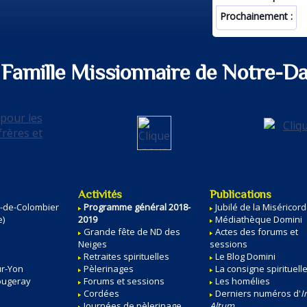
Prochainement :
Famille Missionnaire de Notre-D
Activités
Publications
e-de-Colombier
Programme général 2018-
Jubilé de la Miséricor
e)
2019
Médiathèque Domini
Grande fête de ND des
Actes des forums et
Neiges
sessions
Retraites spirituelles
Le Blog Domini
ur-Yon
Pèlerinages
La consigne spirituell
ougeray
Forums et sessions
Les homélies
Cordées
Derniers numéros d'
I
Journées de pèlerinage
Altum