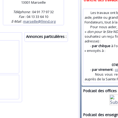
13001 Marseille
Téléphone
: 04 91 77 97 32
Les travaux ont bi
Fax
: 04 13 33 64 10
aide, petite ou grand
E-Mail
:
marseille@fmnd.org
Fondateurs, tout à l
Pour nous aider, v
«
don pour le Site N
Annonces particulières :
souhaitez un reçu fi
adresse) :
-
par chèque
à l'
» envoyés à :
074
-
par virement
:
c
Nous vous remerc
auprès de la Sainte F
Podcast des offices 
Podcast des enseig