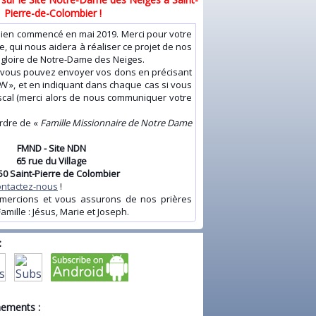
Pierre-de-Colombier !
en commencé en mai 2019. Merci pour votre
e, qui nous aidera à réaliser ce projet de nos
a gloire de Notre-Dame des Neiges.
ous pouvez envoyer vos dons en précisant
DN
», et en indiquant dans chaque cas si vous
scal (merci alors de nous communiquer votre
ordre de «
Famille Missionnaire de Notre Dame
FMND - Site NDN
65 rue du Village
50 Saint-Pierre de Colombier
ontactez-nous
!
ions et vous assurons de nos prières
amille : Jésus, Marie et Joseph.
:
nements :