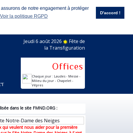
s assurons de notre engagement à protéger
D'accord !
Voir la politique RGPD
Jeudi 6 août 2026
Fête de
la Transfiguration
Offices
Chaque jour : Laudes - Messe -
Milieu du jour - Chapelet -
ct
Vêpres
isée dans le site FMND.ORG :
 qui veulent nous aider pour la première
 sur le Site Notre-Dame des Neiges à Saint-